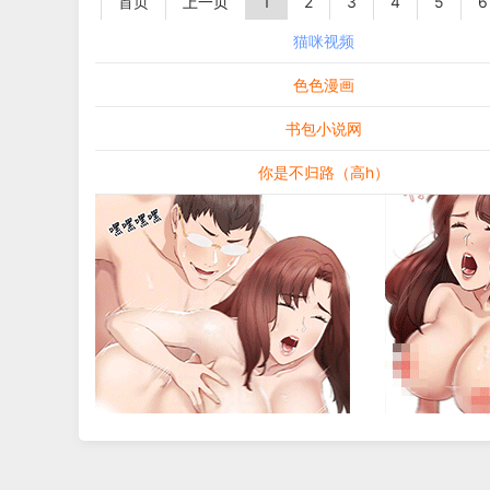
首页
上一页
1
2
3
4
5
6
猫咪视频
色色漫画
书包小说网
你是不归路（高h）