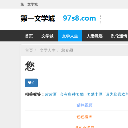
第一文学城
首页
文学城
文学人生
人妻意淫
乱伦迷情
首页
文学人生
您
专题
您
0
相关标签：
皮皮夏
会有多种奖励
奖励丰厚
请为您喜
希望在回复那里留下您的心得感受 您的留言哪怕只
猫咪视频
色色漫画
书包小说网