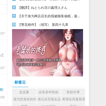
【翻譯】ねとられ荘の姦理人さん
【关于身为网店店长的我被顾客催眠，最终堕落为丝袜发情母狗这件事】（18～20）
【警花相伴】（续写） 第四十九章
:07
品之
:07
标签云
细]
皮皮夏
会有多种奖励
奖励丰厚
:05
请为您喜欢的作者加油吧！ 认真回复交流
请点击页面右边的小手图标支持楼主。
希望在回复那里留下您的心