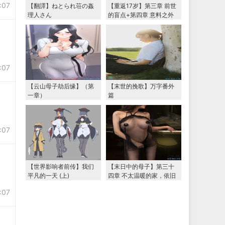
:07
【翻譯】ねとられ荘の姦
【重返17岁】第三章 前世
理人さん
的盲点+第四章 意料之外
的相认+番外篇（本文为女
主第一视角，两万字更
新）
:07
【云山母子劫后缘】（第
【末世的挽歌】万字番外
一章）
篇
:07
【世界影响者前传】我们
【末日中的母子】第三十
平凡的一天 (上)
四章 不太温暖的家，依旧
温暖的妈妈（下） 两万字
:07
大更新