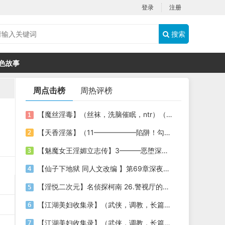
登录
注册
搜索
色故事
周点击榜
周热评榜
【魔丝淫毒】（丝袜，洗脑催眠，ntr）（24）（我不想）
【天香淫落】（11——————陷阱！勾结的警局调教（下））
【魅魔女王淫媚立志传】3———恶堕深渊的开端
【仙子下地狱 同人文改编 】第69章深夜窥淫戏 交心与交性(二)(纯爱+各种情趣玩法)
【淫悦二次元】名侦探柯南 26.警视厅的隐藏淫娃
【江湖美妇收集录】（武侠，调教，长篇）（6）（师娘篇）
【江湖美妇收集录】（武侠，调教，长篇）（13）（下山历练篇）