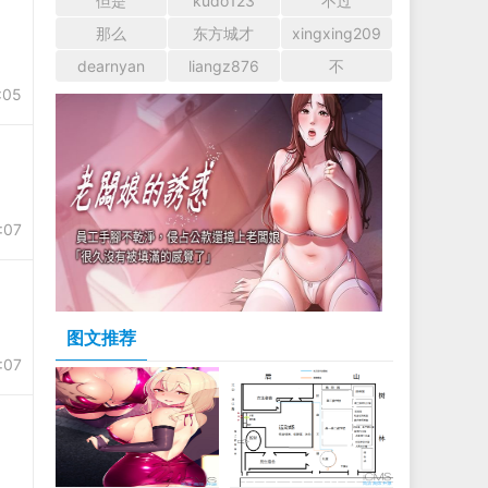
但是
kudo123
不过
那么
东方城才
xingxing209
dearnyan
liangz876
不
:05
:07
图文推荐
:07