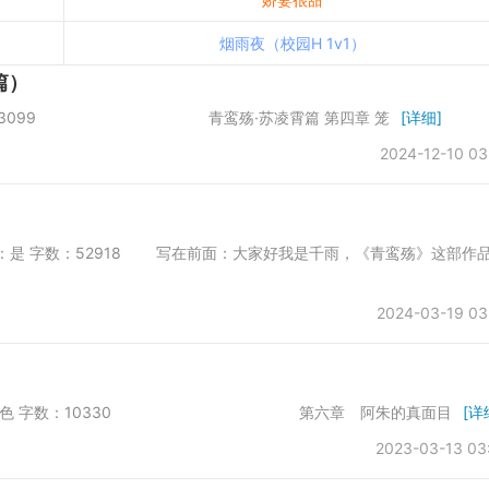
烟雨夜（校园H 1v1）
篇）
会所 字数：13099 青鸾殇·苏凌霄篇 第四章 笼
[详细]
2024-12-10 03
否首发：是 字数：52918 写在前面：大家好我是千雨，《青鸾殇》这部作
2024-03-19 03
：第一会所，色中色 字数：10330 第六章 阿朱的真面目
[详
2023-03-13 03