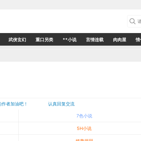
武侠玄幻
重口另类
**小说
言情连载
肉肉屋
情
欢的作者加油吧！ 认真回复交流
是一个建议都会成为作者创作的动力
7色小说
5H小说
娇妻很甜