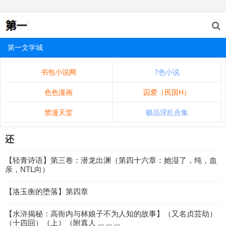
第一文学城
书包小说网
7色小说
色色漫画
囚爱（民国H）
禁漫天堂
极品淫乱合集
还
【轻青诗语】第三卷：潜龙出渊（第四十六章：她湿了，纯，血
亲，NTL向）
【洛玉衡的堕落】第四章
【水浒揭秘：高衙内与林娘子不为人知的故事】（又名贞芸劫）
（十四回）（上）（附真人 ... ... ...