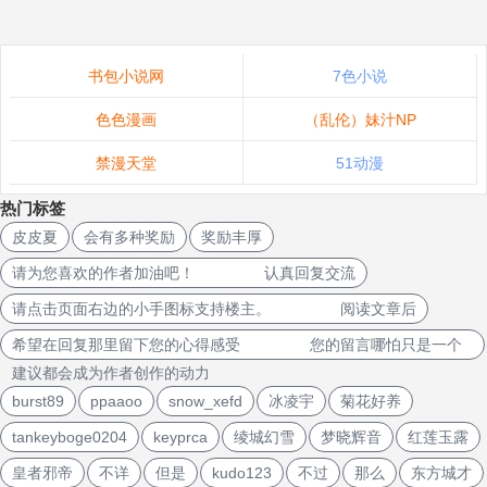
书包小说网
7色小说
色色漫画
（乱伦）妹汁NP
禁漫天堂
51动漫
热门标签
皮皮夏
会有多种奖励
奖励丰厚
请为您喜欢的作者加油吧！ 认真回复交流
请点击页面右边的小手图标支持楼主。 阅读文章后
希望在回复那里留下您的心得感受 您的留言哪怕只是一个
建议都会成为作者创作的动力
burst89
ppaaoo
snow_xefd
冰凌宇
菊花好养
tankeyboge0204
keyprca
绫城幻雪
梦晓辉音
红莲玉露
皇者邪帝
不详
但是
kudo123
不过
那么
东方城才