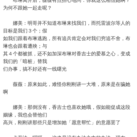
布琳离开后，薇薇有点担心地问：你就这么相信她啊？
为何不跟她一起走呢？
娜美：明哥并不知道布琳来找我们，而托雷波尔等人的
目标是我们３个；假
如我们跟着布琳逃跑，所有追兵肯定会对我们穷追不舍，布
琳也会跟着遭殃；与
其４个都被抓，还不如加深布琳对香吉士的爱慕之心，变成
我们的「暗桩」替我
们办事，搞不好还有一线曙光
薇薇：原来如此，难怪你刚刚讲一大堆，原来是在骗她
啊
娜美：那倒没有，香吉士也喜欢她哦，假如能促成这段
姻缘，我也会替他们
高兴，刚刚讲那些只是增加她「愿意帮忙」的意愿罢了