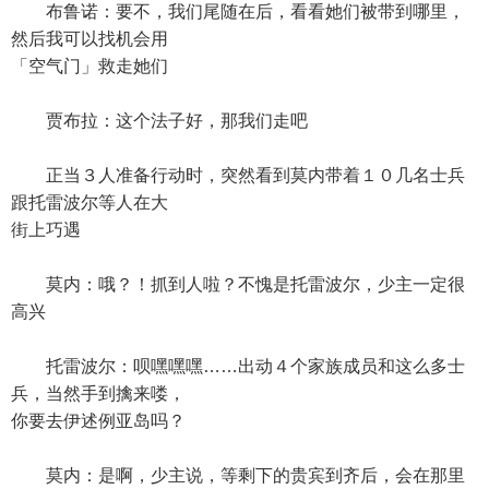
布鲁诺：要不，我们尾随在后，看看她们被带到哪里，
然后我可以找机会用
「空气门」救走她们
贾布拉：这个法子好，那我们走吧
正当３人准备行动时，突然看到莫内带着１０几名士兵
跟托雷波尔等人在大
街上巧遇
莫内：哦？！抓到人啦？不愧是托雷波尔，少主一定很
高兴
托雷波尔：呗嘿嘿嘿……出动４个家族成员和这么多士
兵，当然手到擒来喽，
你要去伊述例亚岛吗？
莫内：是啊，少主说，等剩下的贵宾到齐后，会在那里