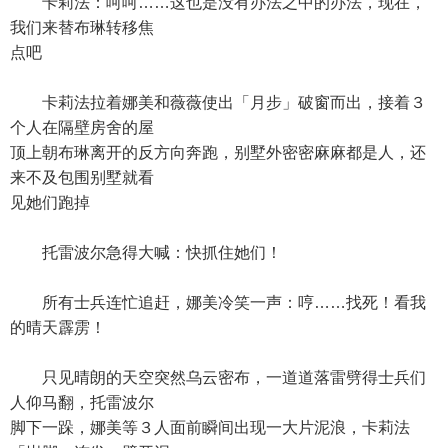
卡莉法：呵呵……这也是没有办法之中的办法，现在，
我们来替布琳转移焦
点吧
卡莉法拉着娜美和薇薇使出「月步」破窗而出，接着３
个人在隔壁房舍的屋
顶上朝布琳离开的反方向奔跑，别墅外密密麻麻都是人，还
来不及包围别墅就看
见她们跑掉
托雷波尔急得大喊：快抓住她们！
所有士兵连忙追赶，娜美冷笑一声：哼……找死！看我
的晴天霹雳！
只见晴朗的天空突然乌云密布，一道道落雷劈得士兵们
人仰马翻，托雷波尔
脚下一跺，娜美等３人面前瞬间出现一大片泥浪，卡莉法