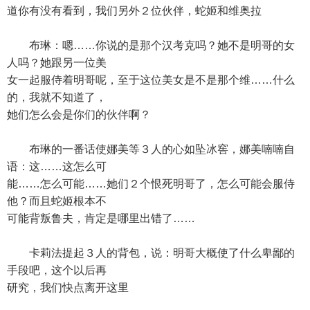
道你有没有看到，我们另外２位伙伴，蛇姬和维奥拉
布琳：嗯……你说的是那个汉考克吗？她不是明哥的女
人吗？她跟另一位美
女一起服侍着明哥呢，至于这位美女是不是那个维……什么
的，我就不知道了，
她们怎么会是你们的伙伴啊？
布琳的一番话使娜美等３人的心如坠冰窖，娜美喃喃自
语：这……这怎么可
能……怎么可能……她们２个恨死明哥了，怎么可能会服侍
他？而且蛇姬根本不
可能背叛鲁夫，肯定是哪里出错了……
卡莉法提起３人的背包，说：明哥大概使了什么卑鄙的
手段吧，这个以后再
研究，我们快点离开这里