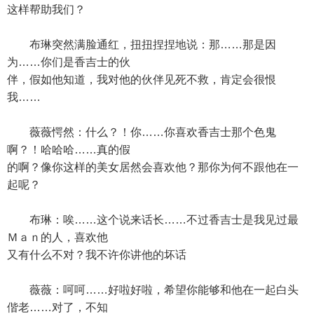
这样帮助我们？
布琳突然满脸通红，扭扭捏捏地说：那……那是因
为……你们是香吉士的伙
伴，假如他知道，我对他的伙伴见死不救，肯定会很恨
我……
薇薇愕然：什么？！你……你喜欢香吉士那个色鬼
啊？！哈哈哈……真的假
的啊？像你这样的美女居然会喜欢他？那你为何不跟他在一
起呢？
布琳：唉……这个说来话长……不过香吉士是我见过最
Ｍａｎ的人，喜欢他
又有什么不对？我不许你讲他的坏话
薇薇：呵呵……好啦好啦，希望你能够和他在一起白头
偕老……对了，不知