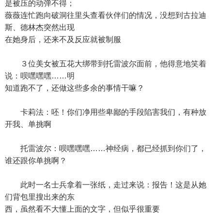
是被压的动弹不得；
薇薇连忙跑向破洞往里头查看伙伴们的情况，没想到古拉迪
斯、德林杰突然出现
在她身后，还来不及反应就被制服
３位美女被五花大绑带到托雷波尔面前，他得意地笑着
说：呗嘿嘿嘿……明
知道跑不了，还做这些多余的事情干嘛？
卡莉法：呸！你们净用些卑鄙的手段陷害我们，有种放
开我、单挑啊
托雷波尔：呗嘿嘿嘿……神经病，都已经抓到你们了，
谁还跟你单挑啊？
此时一名士兵拿着一张纸，走过来说：报告！这是从她
们背包里搜出来的东
西，虽然看不大懂上面的文字，但似乎很重要