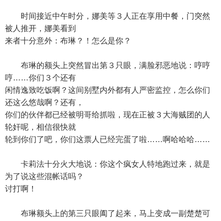
时间接近中午时分，娜美等３人正在享用中餐，门突然
被人推开，娜美看到
来者十分意外：布琳？！怎么是你？
布琳的额头上突然冒出第３只眼，满脸邪恶地说：哼哼
哼……你们３个还有
闲情逸致吃饭啊？这间别墅内外都有人严密监控，怎么你们
还这么悠哉啊？还有，
你们的伙伴都已经被明哥给抓啦，现在正被３大海贼团的人
轮奸呢，相信很快就
轮到你们了吧，你们这票人已经完蛋了啦……啊哈哈哈……
卡莉法十分火大地说：你这个疯女人特地跑过来，就是
为了说这些混帐话吗？
讨打啊！
布琳额头上的第三只眼阖了起来，马上变成一副楚楚可