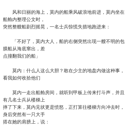
风和日丽的海上，莫内的船乘风破浪地前进，莫内坐在
船舱内整理公文时，
突然整艘船剧烈摇晃，一名士兵惊慌失措地跑进来：
「不好了，莫内大人，船的右侧突然出现一艘不明的包
膜船从海底窜出，差
点撞翻我们的船」
莫内：什么人这么大胆？敢在少主的地盘内做这种事，
看我如何收拾他们
莫内一走出船舱房间，就听到甲板上传来打斗声，并且
有几名士兵从楼梯上
摔了下来，莫内见状更是愤怒，正打算往楼梯方向冲去时，
身后突然有一只大手
搭在她的肩膀上，说：