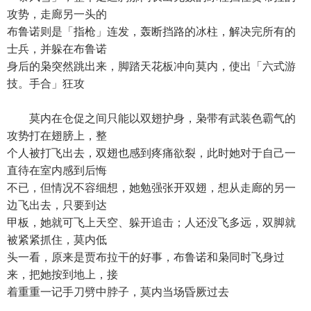
攻势，走廊另一头的
布鲁诺则是「指枪」连发，轰断挡路的冰柱，解决完所有的
士兵，并躲在布鲁诺
身后的枭突然跳出来，脚踏天花板冲向莫内，使出「六式游
技。手合」狂攻
莫内在仓促之间只能以双翅护身，枭带有武装色霸气的
攻势打在翅膀上，整
个人被打飞出去，双翅也感到疼痛欲裂，此时她对于自己一
直待在室内感到后悔
不已，但情况不容细想，她勉强张开双翅，想从走廊的另一
边飞出去，只要到达
甲板，她就可飞上天空、躲开追击；人还没飞多远，双脚就
被紧紧抓住，莫内低
头一看，原来是贾布拉干的好事，布鲁诺和枭同时飞身过
来，把她按到地上，接
着重重一记手刀劈中脖子，莫内当场昏厥过去