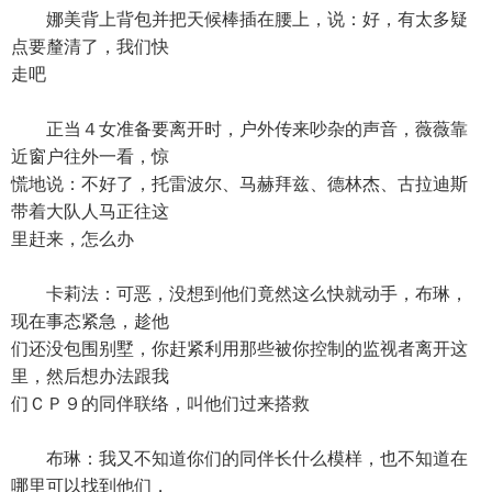
娜美背上背包并把天候棒插在腰上，说：好，有太多疑
点要釐清了，我们快
走吧
正当４女准备要离开时，户外传来吵杂的声音，薇薇靠
近窗户往外一看，惊
慌地说：不好了，托雷波尔、马赫拜兹、德林杰、古拉迪斯
带着大队人马正往这
里赶来，怎么办
卡莉法：可恶，没想到他们竟然这么快就动手，布琳，
现在事态紧急，趁他
们还没包围别墅，你赶紧利用那些被你控制的监视者离开这
里，然后想办法跟我
们ＣＰ９的同伴联络，叫他们过来搭救
布琳：我又不知道你们的同伴长什么模样，也不知道在
哪里可以找到他们，