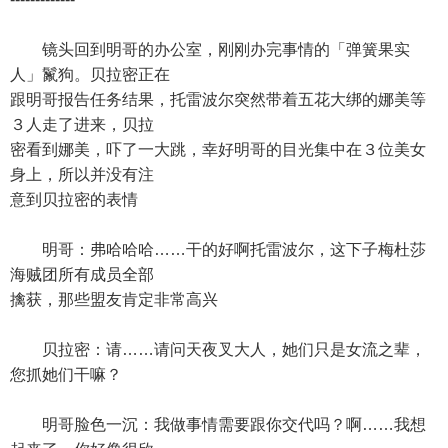
镜头回到明哥的办公室，刚刚办完事情的「弹簧果实
人」鬣狗。贝拉密正在
跟明哥报告任务结果，托雷波尔突然带着五花大绑的娜美等
３人走了进来，贝拉
密看到娜美，吓了一大跳，幸好明哥的目光集中在３位美女
身上，所以并没有注
意到贝拉密的表情
明哥：弗哈哈哈……干的好啊托雷波尔，这下子梅杜莎
海贼团所有成员全部
擒获，那些盟友肯定非常高兴
贝拉密：请……请问天夜叉大人，她们只是女流之辈，
您抓她们干嘛？
明哥脸色一沉：我做事情需要跟你交代吗？啊……我想