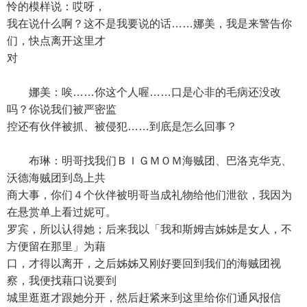
怜的模样说：哎呀，
我在说什么啊？这不是我要说的话……娜美，我是来警告你
们，快点离开这里才
对
娜美：唉……你这个人喔……口是心非的毛病还没改
吗？你说我们被严密监
控还有伙伴被抓、被侵犯……到底是怎么回事？
布琳：明哥找我们ＢＩＧＭＯＭ海贼团、巴洛克华克、
沃德海贼团到岛上共
商大事，你们４个伙伴被明哥当成礼物给他们泄欲，我因为
在悬赏单上看过妮可。
罗宾，所以认得她；后来我以「我和斯姆吉姊姊是女人，不
方便留在那里」为藉
口，才得以离开，之后姊姊又刚好要回到我们的海贼团视
察，我便找藉口说要到
城里逛逛才跟她分开，然后赶紧来到这里给你们通风报信