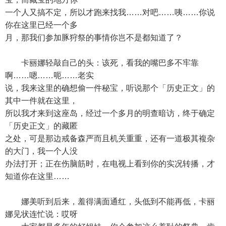
一个人又搞不定，所以才跑来找我……对吧……咦……你说
你在这里已经一个多
月，那我们参加豚狩祭的事情你岂不是都知道了？
卡丽娜轻敲自己的头：该死，看我的嘴巴多不牢靠
啊……嗯……呃……老实
说，我来这里的确想偷一件秘宝，听说那个「历史正文」的
其中一件就在这里，
所以我才来到这座岛，经过一个多月的明查暗访，终于确定
「历史正文」的藏匿
之处，可是那边戒备森严而且机关重重，还有一道极其複杂
的大门，我一个人没
办法打开；正在伤脑筋时，在电视上看到你的实况转播，才
知道你在这里……
娜美听到后来，羞得满面通红，头低到不能再低，卡丽
娜见状连忙说：哎呀