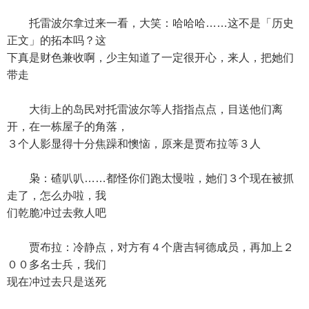
托雷波尔拿过来一看，大笑：哈哈哈……这不是「历史
正文」的拓本吗？这
下真是财色兼收啊，少主知道了一定很开心，来人，把她们
带走
大街上的岛民对托雷波尔等人指指点点，目送他们离
开，在一栋屋子的角落，
３个人影显得十分焦躁和懊恼，原来是贾布拉等３人
枭：碴叭叭……都怪你们跑太慢啦，她们３个现在被抓
走了，怎么办啦，我
们乾脆冲过去救人吧
贾布拉：冷静点，对方有４个唐吉轲德成员，再加上２
００多名士兵，我们
现在冲过去只是送死