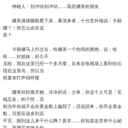
神秘人：别冲动别冲动……我是娜美的朋友
娜美揉揉睡眼爬下床，看清来者，十分意外地说：卡丽
娜？！你怎么会在这
里？
卡丽娜马上扑过去，给娜美一个热情的拥抱，说：哈
哈……好姐妹，好久不
见啦，我在这里已经一个多月喽，后来在电视墙上看到你出
现在这座岛，所以当
然要来打声招呼喽
娜美轻轻推开她，冷冷的说：少来，你这个人可是「见
钱忘友」的个性，否
则当年你就不会在黄金船上骗我了；话说回来，你开走黄金
船，贝里应该多到花
不完，跑到这儿来干什么啊？莫非……你知道这里有什么秘
宝，而藏宝的地方你