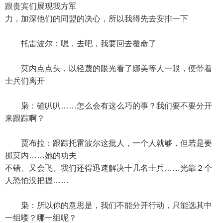
跟贵宾们展现我方军
力，加深他们的同盟的决心，所以我得先去安排一下
托雷波尔：嗯，去吧，我要回去覆命了
莫内点点头，以轻蔑的眼光看了娜美等人一眼，便带着
士兵们离开
枭：碴叭叭……怎么会有这么巧的事？我们要不要分开
来跟踪啊？
贾布拉：跟踪托雷波尔这批人，一个人就够，但若是要
抓莫内……她的功夫
不错、又会飞、我们还得迅速解决十几名士兵……光靠２个
人恐怕没把握……
枭：所以你的意思是，我们不能分开行动，只能选其中
一组喽？哪一组呢？