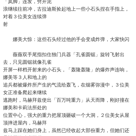
「岚脚」连发，劈开泥
浪继续往前冲，古拉迪斯捡起地上一些小石头捏在手指上，
对着３位美女连续弹
射
娜美大惊：这些石头经过他的手会变成炸弹，大家快闪
薇薇双手尾指扣住独门兵器「孔雀圆锯」旋转飞射出
去，只见圆锯就像孔雀
开屏一样档开射来的小石头，「轰隆轰隆」的爆炸声连响，
娜美等３人和地上的
追兵都被爆炸所产生的气流给轰飞，在烟雾弥漫中，３位美
女正准备爬起来继续
逃跑时，马赫拜兹使出「百万吨重力」从天而降，刚好撞在
娜美和卡莉法所处的
位置中心，强大的重力把屋顶砸破一个大洞，２位美女从屋
顶摔进屋内，马赫拜
兹马上踩在她们身上，虽然已经收起大部份重力，但她们还