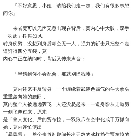
「不好意思，小姐，请陪我们走一趟，我们有很多事想
问你」
来者竟可以无声无息出现在背后，莫内心中大骇，双手
「羽翅」挥舞如风、
转身疾劈，没想到身后却空无一人，强力的斩击只把整个走
道劈得四分五裂，莫
内心中正在纳闷时，背后又传来声音：
「早猜到你不会配合，那就别怪我喽」
莫内还来不及转身，一个缠绕着武装色霸气的斗大拳头
重重轰向她的腰际，
莫内整个人被远远轰飞，人还没爬起来，一道身影从走道另
一侧飞奔过来，原来
是「兽人变化」后的贾布拉，一双狼爪在空中化成千万抓向
她，莫内连忙使出
「暴风雪」，整个走道刹那间长出无数的冰柱挡住贾布拉的