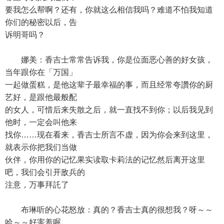
要我怎么帮啊？还有，你就这么相信我吗？难道不怕我知道
你们的秘密以后，告
诉明哥吗？
娜美：香吉士常常告诉我，你是位面恶心善的好女孩，
当年跟你在「万国」
一起做蛋糕，是他这辈子最幸福的事，而且经常夸讚你的厨
艺好，是跟他最般配
的女人，可惜后来失散之后，就一直找不到你；以后我见到
他时，一定会叫他来
找你……现在看来，香吉士所言不虚，因为你会来到这里，
就表示你把我们当做
伙伴，你用你的记忆果实读取卡莉法的记忆然后离开这里
吧，我们会引开敌兵的
注意，万事拜託了
布琳听的心花怒放：真的？香吉士真的很想我？呀～～
哈～～好害羞喔……