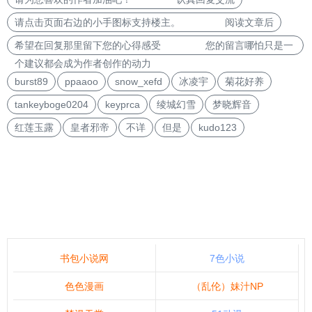
请点击页面右边的小手图标支持楼主。 阅读文章后
希望在回复那里留下您的心得感受 您的留言哪怕只是一
个建议都会成为作者创作的动力
burst89
ppaaoo
snow_xefd
冰凌宇
菊花好养
tankeyboge0204
keyprca
绫城幻雪
梦晓辉音
红莲玉露
皇者邪帝
不详
但是
kudo123
书包小说网
7色小说
色色漫画
（乱伦）妹汁NP