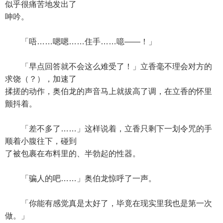
似乎很痛苦地发出了
呻吟。
「唔……嗯嗯……住手……噫——！」
「早点回答就不会这么难受了！」立香毫不理会对方的
求饶（？），加速了
揉搓的动作，奥伯龙的声音马上就拔高了调，在立香的怀里
颤抖着。
「差不多了……」这样说着，立香只剩下一划令咒的手
顺着小腹往下，碰到
了被包裹在布料里的、半勃起的性器。
「骗人的吧……」奥伯龙惊呼了一声。
「你能有感觉真是太好了，毕竟在现实里我也是第一次
做。」