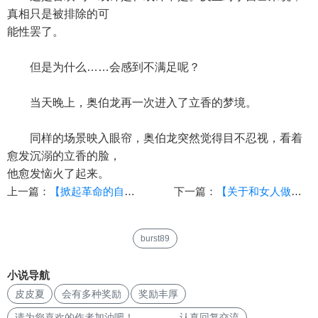
真相只是被排除的可
能性罢了。
但是为什么……会感到不满足呢？
当天晚上，奥伯龙再一次进入了立香的梦境。
同样的场景映入眼帘，奥伯龙突然觉得目不忍视，看着
愈发沉溺的立香的脸，
他愈发恼火了起来。
上一篇：
【掀起革命的自由女性却将世界重塑为弥漫着精臭腥味的百合女尊世界】（1）【作者：强风大鸽子】
下一篇：
【关于和女人做爱就会有丰厚奖励这件事】（3
burst89
小说导航
皮皮夏
会有多种奖励
奖励丰厚
请为您喜欢的作者加油吧！ 认真回复交流