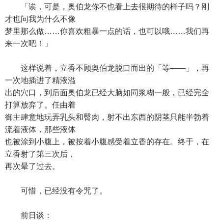
「诶，可是，奥伯龙你不也看上去很期待的样子吗？刚
才也问我为什么不像
梦里那么做……你喜欢粗暴一点的话，也可以哦……我们再
来一次吧！」
这样说着，立香不顾奥伯龙脱口而出的「等——」，再
一次地插进了精液溢
出的穴口，到后面奥伯龙已经大脑如同浆糊一般，已经完全
打算放弃了。任由着
御主肆意地玩弄乳头和臀肉，射不出东西的阴茎只能半勃着
流着液体，那些液体
也被涂到小腹上，被按着小腹感受着立香的存在。终于，在
立香射了第三次后，
再次晕了过去。
可惜，已经没有令咒了。
前日谈：