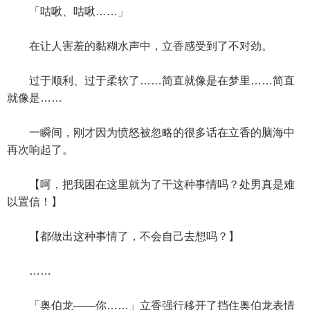
「咕啾、咕啾……」
在让人害羞的黏糊水声中，立香感受到了不对劲。
过于顺利、过于柔软了……简直就像是在梦里……简直
就像是……
一瞬间，刚才因为愤怒被忽略的很多话在立香的脑海中
再次响起了。
【呵，把我困在这里就为了干这种事情吗？处男真是难
以置信！】
【都做出这种事情了，不会自己去想吗？】
……
「奥伯龙——你……」立香强行移开了挡住奥伯龙表情