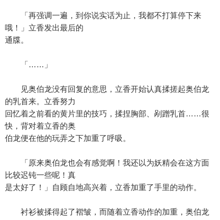
「再强调一遍，到你说实话为止，我都不打算停下来
哦！」立香发出最后的
通牒。
「……」
见奥伯龙没有回复的意思，立香开始认真揉搓起奥伯龙
的乳首来。立香努力
回忆着之前看的黄片里的技巧，揉捏胸部、剐蹭乳首……很
快，背对着立香的奥
伯龙便在他的玩弄之下加重了呼吸。
「原来奥伯龙也会有感觉啊！我还以为妖精会在这方面
比较迟钝一些呢！真
是太好了！」自顾自地高兴着，立香加重了手里的动作。
衬衫被揉得起了褶皱，而随着立香动作的加重，奥伯龙