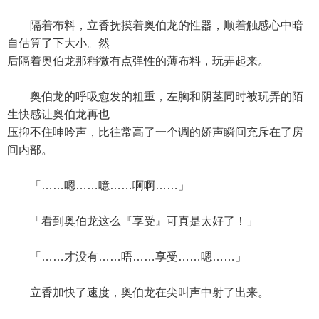
隔着布料，立香抚摸着奥伯龙的性器，顺着触感心中暗
自估算了下大小。然
后隔着奥伯龙那稍微有点弹性的薄布料，玩弄起来。
奥伯龙的呼吸愈发的粗重，左胸和阴茎同时被玩弄的陌
生快感让奥伯龙再也
压抑不住呻吟声，比往常高了一个调的娇声瞬间充斥在了房
间内部。
「……嗯……噫……啊啊……」
「看到奥伯龙这么『享受』可真是太好了！」
「……才没有……唔……享受……嗯……」
立香加快了速度，奥伯龙在尖叫声中射了出来。