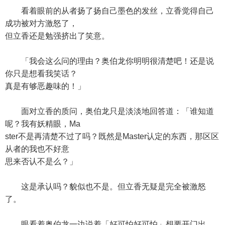
看着眼前的从者扬了扬自己墨色的发丝，立香觉得自己
成功被对方激怒了，
但立香还是勉强挤出了笑意。
「我会这么问的理由？奥伯龙你明明很清楚吧！还是说
你只是想看我笑话？
真是有够恶趣味的！」
面对立香的质问，奥伯龙只是淡淡地回答道：「谁知道
呢？我有妖精眼，Ma
ster不是再清楚不过了吗？既然是Master认定的东西，那区区
从者的我也不好意
思来否认不是么？」
这是承认吗？貌似也不是。但立香无疑是完全被激怒
了。
眼看着奥伯龙一边说着「好可怕好可怕」想要开门出