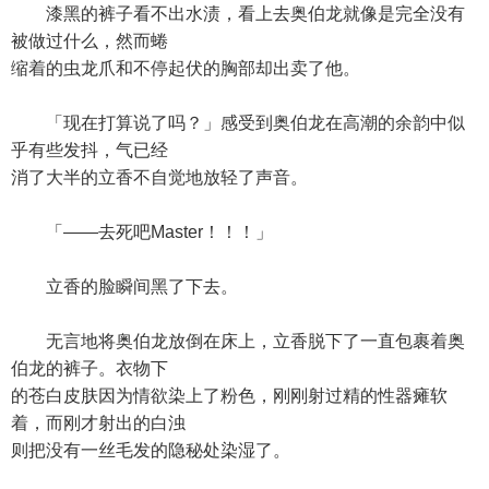
漆黑的裤子看不出水渍，看上去奥伯龙就像是完全没有
被做过什么，然而蜷
缩着的虫龙爪和不停起伏的胸部却出卖了他。
「现在打算说了吗？」感受到奥伯龙在高潮的余韵中似
乎有些发抖，气已经
消了大半的立香不自觉地放轻了声音。
「——去死吧Master！！！」
立香的脸瞬间黑了下去。
无言地将奥伯龙放倒在床上，立香脱下了一直包裹着奥
伯龙的裤子。衣物下
的苍白皮肤因为情欲染上了粉色，刚刚射过精的性器瘫软
着，而刚才射出的白浊
则把没有一丝毛发的隐秘处染湿了。