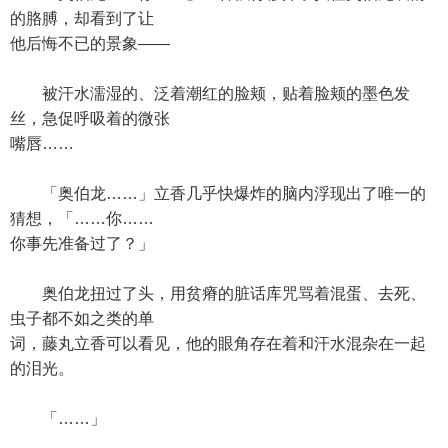
的胳膊，却看到了让
他后悔不已的景象——
被汗水濡湿的、泛着潮红的脸颊，贴着脸颊的墨色发
丝，急促呼吸着的微张
嘴唇……
「奥伯龙……」立香几乎快爆炸的脑内浮现出了唯一的
猜想，「……你……
你事先准备过了？」
奥伯龙扭过了头，用贫瘠的脏话库咒骂着混蛋、去死、
虫子都不如之类的单
词，藤丸立香可以看见，他的眼角存在着和汗水混杂在一起
的泪光。
「……」