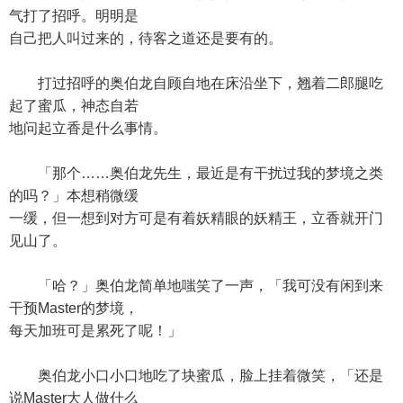
气打了招呼。明明是
自己把人叫过来的，待客之道还是要有的。
打过招呼的奥伯龙自顾自地在床沿坐下，翘着二郎腿吃
起了蜜瓜，神态自若
地问起立香是什么事情。
「那个……奥伯龙先生，最近是有干扰过我的梦境之类
的吗？」本想稍微缓
一缓，但一想到对方可是有着妖精眼的妖精王，立香就开门
见山了。
「哈？」奥伯龙简单地嗤笑了一声，「我可没有闲到来
干预Master的梦境，
每天加班可是累死了呢！」
奥伯龙小口小口地吃了块蜜瓜，脸上挂着微笑，「还是
说Master大人做什么