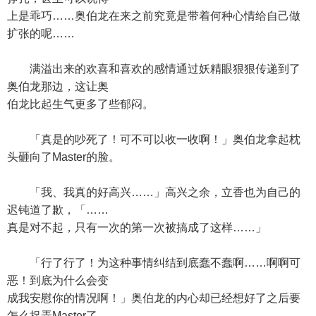
上是乖巧……奥伯龙在来之前究竟是带着何种心情给自己做
扩张的呢……
满溢出来的欢喜和喜欢的感情通过妖精眼狠狠传递到了
奥伯龙那边，这让奥
伯龙比起生气更多了些郁闷。
「真是的吵死了！可不可以收一收啊！」奥伯龙拿起枕
头砸向了Master的脸。
「我、我真的好高兴……」高兴之余，立香也为自己的
迟钝道了歉，「……
真是对不起，只有一次的第一次被搞成了这样……」
「行了行了！为这种事情纠结到底蠢不蠢啊……啊啊可
恶！到底为什么会变
成我安慰你的情况啊！」奥伯龙的内心却已经想好了之后要
怎么捉弄Master了，