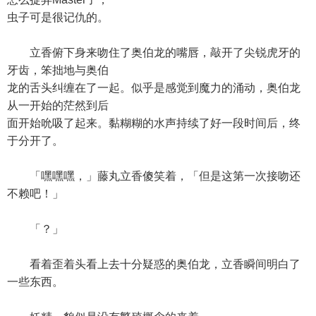
虫子可是很记仇的。
立香俯下身来吻住了奥伯龙的嘴唇，敲开了尖锐虎牙的
牙齿，笨拙地与奥伯
龙的舌头纠缠在了一起。似乎是感觉到魔力的涌动，奥伯龙
从一开始的茫然到后
面开始吮吸了起来。黏糊糊的水声持续了好一段时间后，终
于分开了。
「嘿嘿嘿，」藤丸立香傻笑着，「但是这第一次接吻还
不赖吧！」
「？」
看着歪着头看上去十分疑惑的奥伯龙，立香瞬间明白了
一些东西。