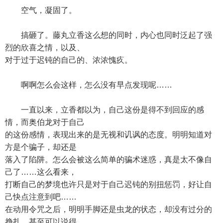
空气，凝固了。
搞砸了。藤丸立香这么想的同时，内心也同时泛起了强
烈的欣喜之情，以及、
对于过于迟钝的自己的、浓浓愧疚。
啊啊怎么会这样，怎么没有早点发现呢……
一直以来，立香都以为，自己这份是得不到回应的感
情，而奥伯龙对于自己
的这份感情，表现出来的是无视和讥讽的态度。明明知道对
方是个骗子，却还是
落入了陷阱。怎么会被这么简单的骗术迷惑，真是太不像自
己了……这么看来，
打断自己的梦境也许只是对于自己迟钝的别扭惩罚，好让自
己快点注意到吧……
在动用令咒之后，明明手脚还是虫龙的状态，却没有过分的
挣扎，甚至可以说得