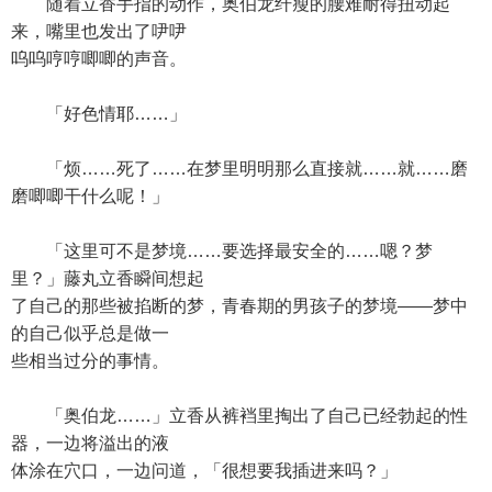
随着立香手指的动作，奥伯龙纤瘦的腰难耐得扭动起
来，嘴里也发出了吚吚
呜呜哼哼唧唧的声音。
「好色情耶……」
「烦……死了……在梦里明明那么直接就……就……磨
磨唧唧干什么呢！」
「这里可不是梦境……要选择最安全的……嗯？梦
里？」藤丸立香瞬间想起
了自己的那些被掐断的梦，青春期的男孩子的梦境——梦中
的自己似乎总是做一
些相当过分的事情。
「奥伯龙……」立香从裤裆里掏出了自己已经勃起的性
器，一边将溢出的液
体涂在穴口，一边问道，「很想要我插进来吗？」