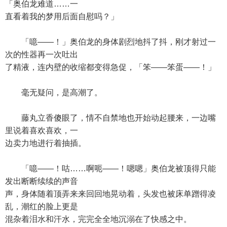
「奥伯龙难道……一
直看着我的梦用后面自慰吗？」
「噫——！」奥伯龙的身体剧烈地抖了抖，刚才射过一
次的性器再一次吐出
了精液，连内壁的收缩都变得急促，「笨——笨蛋——！」
毫无疑问，是高潮了。
藤丸立香傻眼了，情不自禁地也开始动起腰来，一边嘴
里说着喜欢喜欢，一
边卖力地进行着抽插。
「噫——！咕……啊呃——！嗯嗯」奥伯龙被顶得只能
发出断断续续的声音
声，身体随着顶弄来来回回地晃动着，头发也被床单蹭得凌
乱，潮红的脸上更是
混杂着泪水和汗水，完完全全地沉溺在了快感之中。