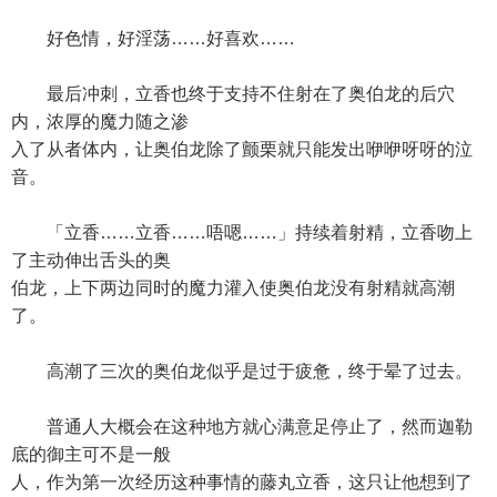
好色情，好淫荡……好喜欢……
最后冲刺，立香也终于支持不住射在了奥伯龙的后穴
内，浓厚的魔力随之渗
入了从者体内，让奥伯龙除了颤栗就只能发出咿咿呀呀的泣
音。
「立香……立香……唔嗯……」持续着射精，立香吻上
了主动伸出舌头的奥
伯龙，上下两边同时的魔力灌入使奥伯龙没有射精就高潮
了。
高潮了三次的奥伯龙似乎是过于疲惫，终于晕了过去。
普通人大概会在这种地方就心满意足停止了，然而迦勒
底的御主可不是一般
人，作为第一次经历这种事情的藤丸立香，这只让他想到了