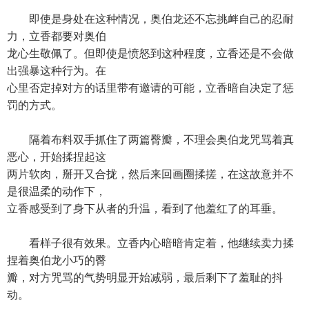
即使是身处在这种情况，奥伯龙还不忘挑衅自己的忍耐
力，立香都要对奥伯
龙心生敬佩了。但即使是愤怒到这种程度，立香还是不会做
出强暴这种行为。在
心里否定掉对方的话里带有邀请的可能，立香暗自决定了惩
罚的方式。
隔着布料双手抓住了两篇臀瓣，不理会奥伯龙咒骂着真
恶心，开始揉捏起这
两片软肉，掰开又合拢，然后来回画圈揉搓，在这故意并不
是很温柔的动作下，
立香感受到了身下从者的升温，看到了他羞红了的耳垂。
看样子很有效果。立香内心暗暗肯定着，他继续卖力揉
捏着奥伯龙小巧的臀
瓣，对方咒骂的气势明显开始减弱，最后剩下了羞耻的抖
动。