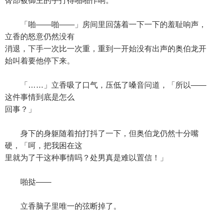
臀部被御主的手打得啪啪作响。
「啪——啪——」房间里回荡着一下一下的羞耻响声，
立香的怒意仍然没有
消退，下手一次比一次重，重到一开始没有出声的奥伯龙开
始叫着要他停下来。
「……」立香吸了口气，压低了嗓音问道，「所以——
这件事情到底是怎么
回事？」
身下的身躯随着拍打抖了一下，但奥伯龙仍然十分嘴
硬，「呵，把我困在这
里就为了干这种事情吗？处男真是难以置信！」
啪挞——
立香脑子里唯一的弦断掉了。