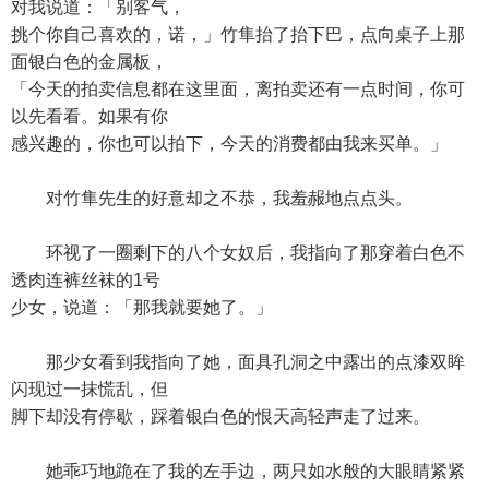
对我说道：「别客气，
挑个你自己喜欢的，诺，」竹隼抬了抬下巴，点向桌子上那
面银白色的金属板，
「今天的拍卖信息都在这里面，离拍卖还有一点时间，你可
以先看看。如果有你
感兴趣的，你也可以拍下，今天的消费都由我来买单。」
对竹隼先生的好意却之不恭，我羞赧地点点头。
环视了一圈剩下的八个女奴后，我指向了那穿着白色不
透肉连裤丝袜的1号
少女，说道：「那我就要她了。」
那少女看到我指向了她，面具孔洞之中露出的点漆双眸
闪现过一抹慌乱，但
脚下却没有停歇，踩着银白色的恨天高轻声走了过来。
她乖巧地跪在了我的左手边，两只如水般的大眼睛紧紧