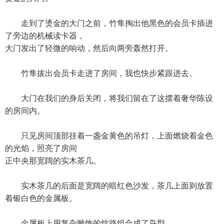
走到了烫金的大门之前，竹隼掏出他黑色的会员卡插进
了旁边的机械读卡器，
大门发出了轻微的响动，然后向两旁轰然打开。
竹隼拔出会员卡走进了房间，我也快步紧跟进去。
大门在我们的身后关闭，将我们留在了这摆着奢华陈设
的房间内。
只见房间顶部挂着一盏金黄色的吊灯，上面燃烧着金色
的光焰，照亮了房间
正中央那宽阔的实木茶几。
实木茶几的后面是宽阔的暗红色沙发，茶几上面则放置
着银白色的金属板。
金属板上用复杂雕饰的纹路组合成了鸟型。