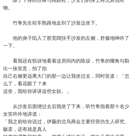
除了下身的丝袜与高跟鞋，少女们的身上再无其他衣
物。
竹隼先生轻车熟路地走到了沙发边坐下。
他的身子陷入了那宽阔扶手沙发的左侧，舒服地呻吟了
一下。
看我还在惊讶地看着这房间内的陈设，竹隼的嘴角勾勒
出一抹笑意，拍了拍
自己右侧更远离大门的那一边让我坐过去，同时笑道：「怎
么了，看花眼了？来
这坐，我给你讲讲这些女奴。」
从沙发后面绕过去后我坐了下来，听竹隼指着那十名少
女笑吟吟地讲道：
「我之前给你说过，伊藤的北鸟商会主要经营仿生人研究、
贩卖，还有就是真人