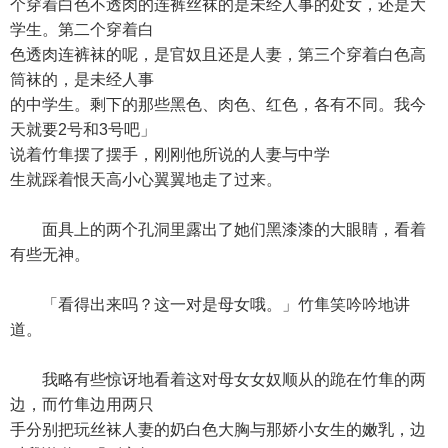
个穿着白色不透肉的连裤丝袜的是未经人事的处女，还是大
学生。第二个穿着白
色透肉连裤袜的呢，是官奴且还是人妻，第三个穿着白色高
筒袜的，是未经人事
的中学生。剩下的那些黑色、肉色、红色，各有不同。我今
天就要2号和3号吧」
说着竹隼摆了摆手，刚刚他所说的人妻与中学
生就踩着恨天高小心翼翼地走了过来。
面具上的两个孔洞里露出了她们黑漆漆的大眼睛，看着
有些无神。
「看得出来吗？这一对是母女哦。」竹隼笑吟吟地讲
道。
我略有些惊讶地看着这对母女女奴顺从的跪在竹隼的两
边，而竹隼边用两只
手分别把玩丝袜人妻的奶白色大胸与那娇小女生的嫩乳，边