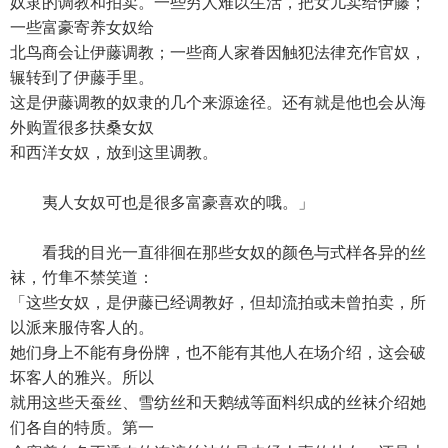
奴隶的调教和拍卖。一些穷人难以生活，把女儿卖给伊藤；
一些富豪寄养女奴给
北鸟商会让伊藤调教；一些商人家眷因触犯法律充作官奴，
辗转到了伊藤手里。
这是伊藤调教的奴隶的几个来源途径。还有就是他也会从海
外购置很多扶桑女奴
和西洋女奴，放到这里调教。
夷人女奴可也是很多富豪喜欢的哦。」
看我的目光一直徘徊在那些女奴的颜色与式样各异的丝
袜，竹隼不禁笑道：
「这些女奴，是伊藤已经调教好，但却流拍或未曾拍卖，所
以派来服侍客人的。
她们身上不能有身份牌，也不能有其他人在场介绍，这会破
坏客人的雅兴。所以
就用这些天蚕丝、雪纺丝和天鹅绒等面料织成的丝袜介绍她
们各自的特质。第一