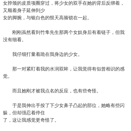
女脖颈的皮质项圈穿过，将少女的双手在她的背后反绑着，
又顺着身子延伸到少
女的脚腕，与银白色的恨天高箍锁在一起。
刚刚虽然看到竹隼先生那两个女奴身后有着链子，但我
没有细看。
我仔细打量着跪在我身边的少女。
那一对紧盯着我的水润双眸，让我觉得有似曾相识的感
觉。
而且她刚才被我点名的反应，也有些奇怪。
于是我伸出手按了下少女鼻子凸起的部位，她略有些闪
躲，但却强忍着停住
了，这让我感觉更奇怪了。