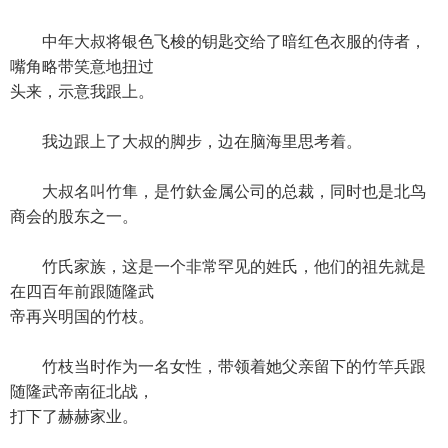
中年大叔将银色飞梭的钥匙交给了暗红色衣服的侍者，
嘴角略带笑意地扭过
头来，示意我跟上。
我边跟上了大叔的脚步，边在脑海里思考着。
大叔名叫竹隼，是竹釱金属公司的总裁，同时也是北鸟
商会的股东之一。
竹氏家族，这是一个非常罕见的姓氏，他们的祖先就是
在四百年前跟随隆武
帝再兴明国的竹枝。
竹枝当时作为一名女性，带领着她父亲留下的竹竿兵跟
随隆武帝南征北战，
打下了赫赫家业。